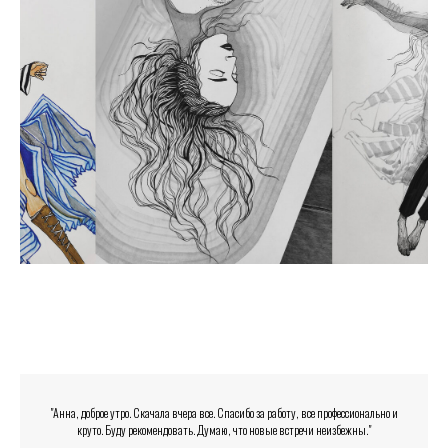
"Анна, доброе утро. Скачала вчера все. Спасибо за работу, все профессионально и
круто. Буду рекомендовать. Думаю, что новые встречи неизбежны."